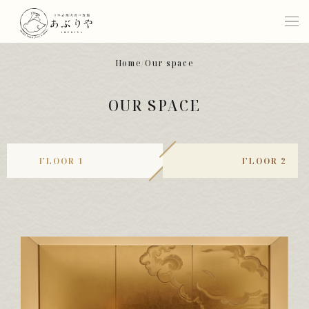
Home
Our space
Concept
OUR SPACE
Commitment
FLOOR 1
FLOOR 2
Menu
Location
Our Space
Gallery