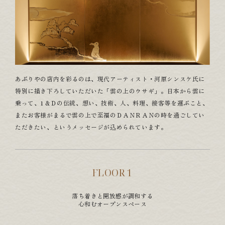
VI
EN
JA
Reservation
あぶりやの店内を彩るのは、現代アーティスト・河原シンスケ氏に
特別に描き下ろしていただいた「雲の上のウサギ」。日本から雲に
乗って、1＆Ｄの伝統、想い、技術、人、料理、接客等を運ぶこと、
またお客様がまるで雲の上で至福のＤＡＮＲＡＮの時を過ごしてい
ただきたい、というメッセージが込められています。
FLOOR 1
落ち着きと開放感が調和する
心和むオープンスペース