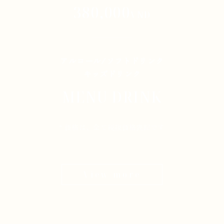
380,000
VND
アルコール/ソフトドリンク
キッズドリンク
MENU DRINK
* 価格は、全て税抜価格表記です
View more