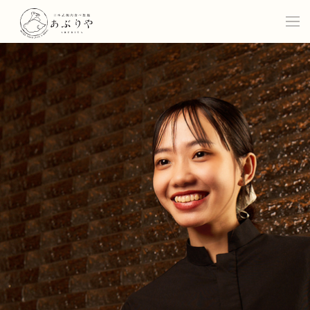
Concept
Commitment
Menu
Location
Our Space
Gallery