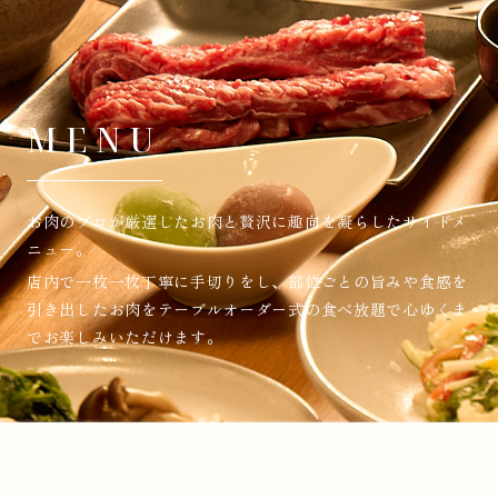
MENU
お肉のプロが厳選したお肉と贅沢に趣向を凝らしたサイドメ
ニュー。
店内で一枚一枚丁寧に手切りをし、部位ごとの旨みや食感を
引き出したお肉をテーブルオーダー式の
食べ放題で心ゆくま
でお楽しみいただけます。