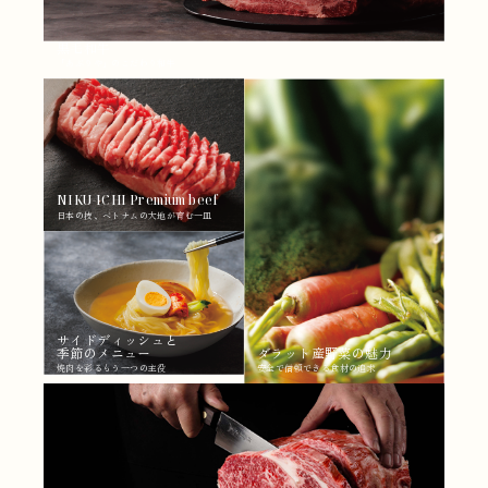
黒毛和牛
「あぶりや」のこだわり和牛
NIKU-ICHI Premium beef
日本の技、ベトナムの大地が育む一皿
サイドディッシュと
季節のメニュー
ダラット産野菜の魅力
焼肉を彩るもう一つの主役
安全で信頼できる食材の追求